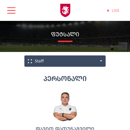
LIVE
ᲤᲣᲢᲡᲐᲚᲘ
Staff
პერსონალი
ᲓᲐᲕᲘᲗ ᲓᲐᲗᲣᲜᲐᲨᲕᲘᲚᲘ