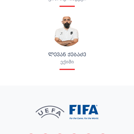
ᲚᲔᲕᲐᲜ ᲥᲔᲑᲐᲫᲔ
ექიმი