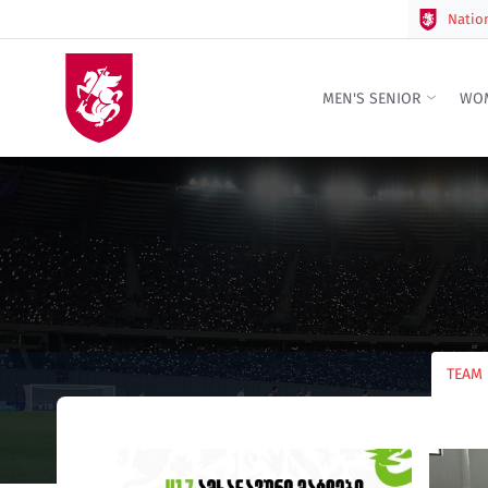
Natio
MEN'S SENIOR
WOM
TEAM