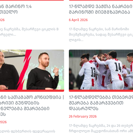
სან მარინო 1:4
17-წლამდე ვაჟთა ნაკრები
რთველო
მარინოში მიემგზავრება
026
6 April 2026
ე ნაკრებმა, შესარჩევი ციკლის B
17-წლამდე ნაკრები, სან მარინოში
რველი...
მიემგზავრება, სადაც შესარჩევი ცი
ლიგის...
ნი სათამაშო კონცეფცია |
17-წლამდელებმა თებერ
ბრივი გუნდების
შეკრება გამარჯვებით
ნელებმა შეკრებები
დაასრულეს
მეს
26 February 2026
2026
17-წლამდე ნაკრებმა, 24 და 26 თებე
ჩრდილოეთ მაკედონიასთან ორი ამ
ელოს ფეხბურთის ფედერაციის