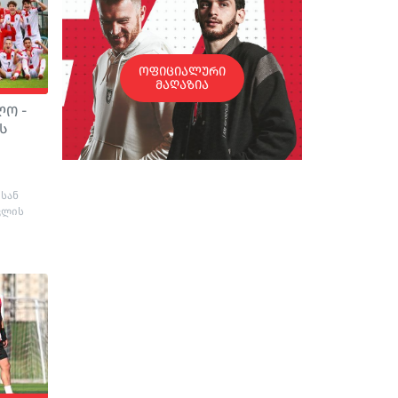
ოფიციალური
მაღაზია
ლო -
ს
 სან
კლის