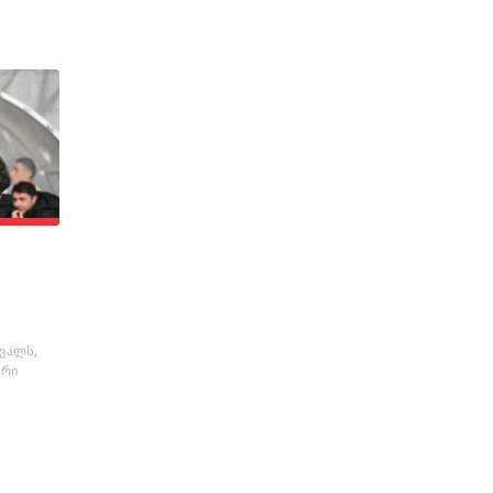
ails/qwAQupkEyL0.jpg?
რვალს,
ური