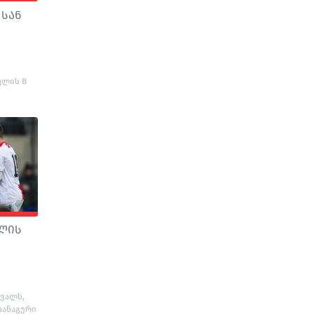
 სან
კლის B
ვლის
რვალს,
ხანაგური