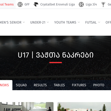
nal Teams
GFF
Crystalbet Erovnuli Liga
Liga 3|4
Ge
EN'S SENIOR
UNDER-21
YOUTH TEAMS
FUTSAL
OFF
U17 | ᲕᲐᲟᲗᲐ ᲜᲐᲙᲠᲔᲑᲘ
 NEWS
SQUAD
RESULTS
TABLES
FIXTURES
PHOTO