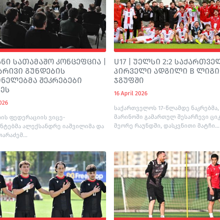
ნი სათამაშო კონცეფცია |
U17 | უელსი 2:2 საქართვე
ბრივი გუნდების
პირველი ადგილი B ლიგი
ნელებმა შეკრებები
ჯგუფში
მეს
16 April 2026
026
საქართველოს 17-წლამდე ნაკრებმა,
მარინოში გამართულ შესარჩევი ცი
ის ფედერაციის ვიცე-
მეორე რაუნდში, დასკვნითი მატჩი...
ნტებმა ალექსანდრე იაშვილიმა და
თარაძემ...