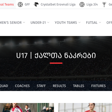
nal Teams
GFF
Crystalbet Erovnuli Liga
Liga 3|4
Ge
EN'S SENIOR
UNDER-21
YOUTH TEAMS
FUTSAL
OFF
U17 | ᲥᲐᲚᲗᲐ ᲜᲐᲙᲠᲔᲑᲘ
QUAD
COACHES
STAFF
RESULTS
TABLES
FIXTURES