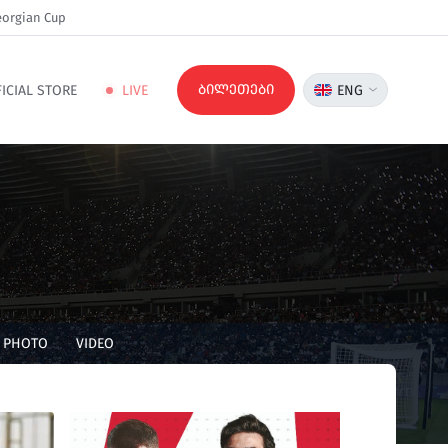
orgian Cup
ბილეთები
ICIAL STORE
LIVE
ENG
PHOTO
VIDEO