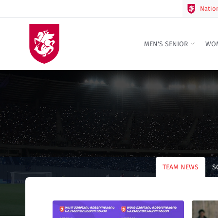
Natio
MEN'S SENIOR
WOM
TEAM NEWS
S