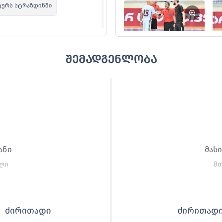
ტურს სტრაზდინში
შემადგენლობა
ნიილს ფოგელსი
ტურს სტრაზდინში
ანი
მას
ლი
მ
დრეის ბაკლანოვსი
ძირითადი
ძირითად