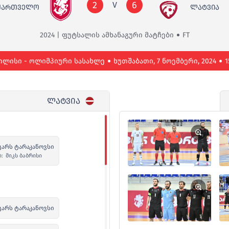
2
6
V
ᲥᲐᲠᲗᲕᲔᲚᲝ
ᲚᲐᲢᲕᲘᲐ
2024 | ფუტსალის ამხანაგური მატჩები
FT
ილისი - ოლიმპიური სასახლე
ხუთშაბათი, 7 ნოემბერი, 2024
1
ᲚᲐᲢᲕᲘᲐ
გარს ტარაკანოვსი
ი:
მიკს ბაბრისი
გარს ტარაკანოვსი