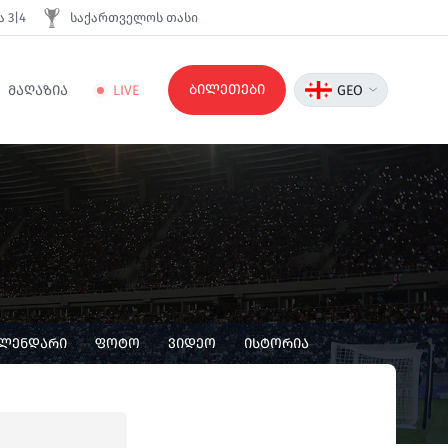
 3|4
საქართველოს თასი
ბილეთები
ᲛᲐᲦᲐᲖᲘᲐ
LIVE
GEO
ᲐᲚᲔᲜᲓᲐᲠᲘ
ᲤᲝᲢᲝ
ᲕᲘᲓᲔᲝ
ᲘᲡᲢᲝᲠᲘᲐ