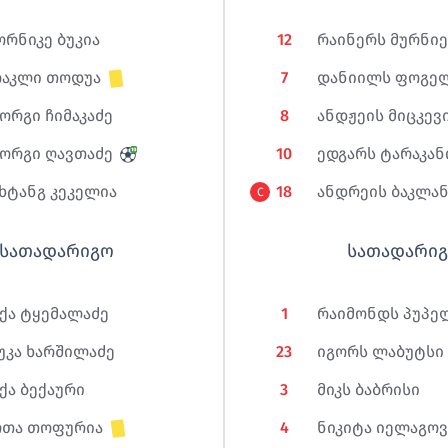
დრეის ბაკლანოვსი
რნიკე ბუკია
12
რაინერს მურნიე
ნერს მურნიეკსი
რაკლი თოდუა
7
დანიილს ფოგე
ორგი ჩიმაკაძე
8
ანდჟეის მიცკევ
ორგი ღავთაძე
10
ედგარს ტარაკან
ხტანგ კეკელია
18
ანდრეის ბაკლა
C
სათადარიგო
სათადარი
ქა ტყემალაძე
1
რაიმონდს პუპე
უკა ხარშილაძე
23
იგორს ლაბუტსი
ქა ბექაური
3
მიკს ბაბრისი
ოთა თოფურია
4
ნიკიტა იელაგოვ