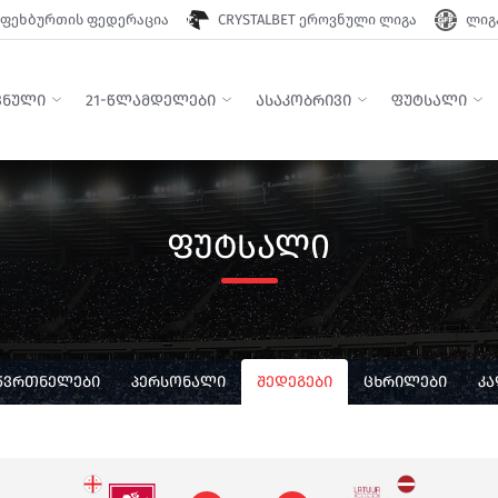
ფეხბურთის ფედერაცია
CRYSTALBET ეროვნული ლიგა
ლიგა
ᲕᲜᲣᲚᲘ
21-ᲬᲚᲐᲛᲓᲔᲚᲔᲑᲘ
ᲐᲡᲐᲙᲝᲑᲠᲘᲕᲘ
ᲤᲣᲢᲡᲐᲚᲘ
ᲤᲣᲢᲡᲐᲚᲘ
ᲬᲕᲠᲗᲜᲔᲚᲔᲑᲘ
ᲞᲔᲠᲡᲝᲜᲐᲚᲘ
ᲨᲔᲓᲔᲒᲔᲑᲘ
ᲪᲮᲠᲘᲚᲔᲑᲘ
Კ