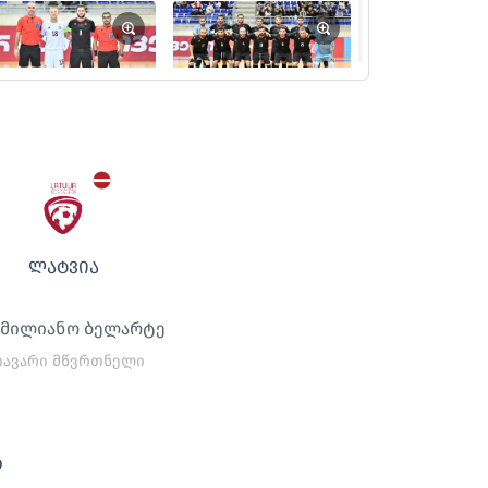
ᲚᲐᲢᲕᲘᲐ
იმილიანო ბელარტე
თავარი მწვრთნელი
ი