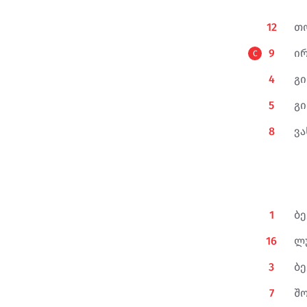
ან
33'32"
12
თო
რაი
38'26"
9
ი
C
4
გი
5
გი
8
ვა
1
ბე
16
ლ
3
ბე
7
შ