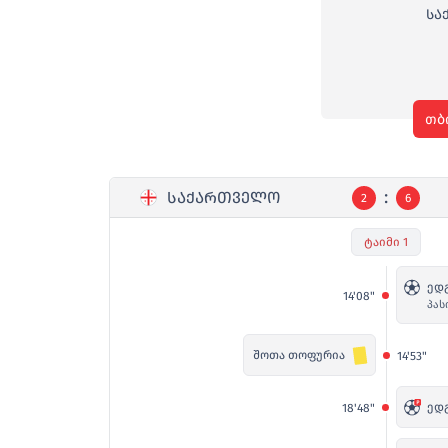
ᲡᲐ
თბ
:
ᲡᲐᲥᲐᲠᲗᲕᲔᲚᲝ
2
6
ტაიმი 1
ედ
14'08"
პას
შოთა თოფურია
14'53"
ედ
18'48"