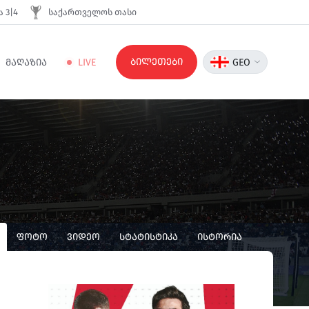
 3|4
საქართველოს თასი
ბილეთები
ᲛᲐᲦᲐᲖᲘᲐ
LIVE
GEO
ᲤᲝᲢᲝ
ᲕᲘᲓᲔᲝ
ᲡᲢᲐᲢᲘᲡᲢᲘᲙᲐ
ᲘᲡᲢᲝᲠᲘᲐ