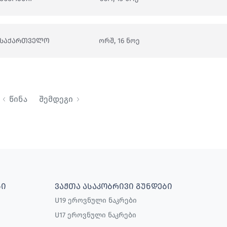
ᲡᲐᲥᲐᲠᲗᲕᲔᲚᲝ
ორშ, 16 ნოე
წინა
შემდეგი
ᲑᲘ
ᲕᲐᲟᲗᲐ ᲐᲡᲐᲙᲝᲑᲠᲘᲕᲘ ᲒᲣᲜᲓᲔᲑᲘ
U19 ეროვნული ნაკრები
U17 ეროვნული ნაკრები