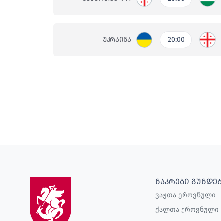
ᲣᲙᲠᲐᲘᲜᲐ
20:00
ᲜᲐᲙᲠᲔᲑᲘ ᲒᲣᲜᲓᲔ
ვაჟთა ეროვნული
ქალთა ეროვნული