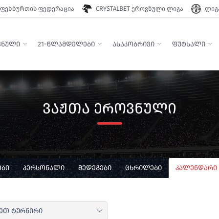
ფეხბურთის ფედერაცია
CRYSTALBET ეროვნული ლიგა
ლიგა
ᲕᲜᲣᲚᲘ
21-ᲬᲚᲐᲛᲓᲔᲚᲔᲑᲘ
ᲐᲡᲐᲙᲝᲑᲠᲘᲕᲘ
ᲤᲣᲢᲡᲐᲚᲘ
ᲕᲐᲟᲗᲐ ᲔᲠᲝᲕᲜᲣᲚᲘ
ᲑᲘ
ᲞᲔᲠᲡᲝᲜᲐᲚᲘ
ᲨᲔᲓᲔᲒᲔᲑᲘ
ᲪᲮᲠᲘᲚᲔᲑᲘ
ᲙᲐᲚᲔᲜᲓᲐᲠᲘ
ეთ ტურნირი