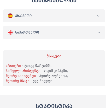
შემადგენლობა
გიორგი ჩაკვეტაძე
69'
ზურიკო დავითაშვილი
ᲔᲡᲞᲐᲜᲔᲗᲘ
სანდრო ალთუნაშვილი
69'
გიორგი აბურჯანია
ᲡᲐᲥᲐᲠᲗᲕᲔᲚᲝ
რობერტ სანჩესი
74'
უნაი სიმონი
ბრაის მენდესი
მსაჯები
74'
ხოსე გაია
არბიტრი
- ტიაგუ მარტინში,
პირველი ასისტენტი
- ლუიშ კამპუში,
ოთარ კაკაბაძე
76'
მეორე ასისტენტი
- პედრუ ალმეიდა,
გურამ გიორბელიძე
მეოთხე მსაჯი
- უგუ მიგელი
გრიგოლ ჩაბრაძე
82'
სტატისტიკა