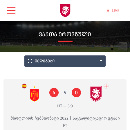
LIVE
ᲕᲐᲟᲗᲐ ᲔᲠᲝᲕᲜᲣᲚᲘ
შედეგები
4
0
V
HT — 3:0
მსოფლიოს ჩემპიონატი 2022 | საკვალიფიკაციო ეტაპი
FT