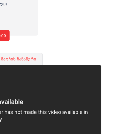
ᲔᲚᲝ
6:00
მატჩის ჩანაწერი