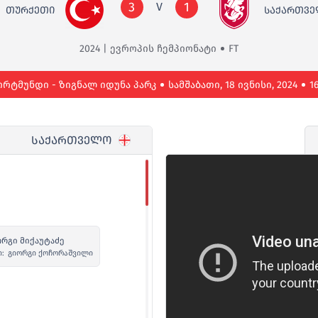
3
1
V
ᲗᲣᲠᲥᲔᲗᲘ
ᲡᲐᲥᲐᲠᲗᲕ
2024 | ევროპის ჩემპიონატი
FT
რტმუნდი - ზიგნალ იდუნა პარკ
სამშაბათი, 18 ივნისი, 2024
1
ᲡᲐᲥᲐᲠᲗᲕᲔᲚᲝ
რგი მიქაუტაძე
ი:
გიორგი ქოჩორაშვილი