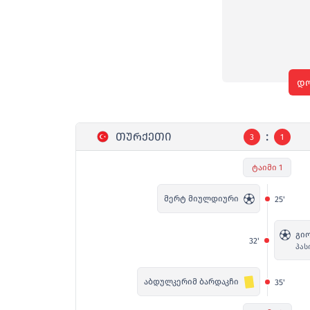
დო
:
ᲗᲣᲠᲥᲔᲗᲘ
3
1
ტაიმი 1
მერტ მიულდიური
25'
გიო
32'
პას
აბდულკერიმ ბარდაკჩი
35'