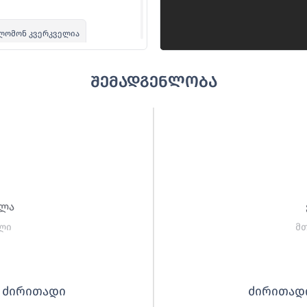
ლომონ კვერკველია
შემადგენლობა
რიკო დავითაშვილი
რგი ჩაკვეტაძე
კა ლოჩოშვილი
ორგი წიტაიშვილი
ელა
ლი
მ
ძირითადი
ძირითად