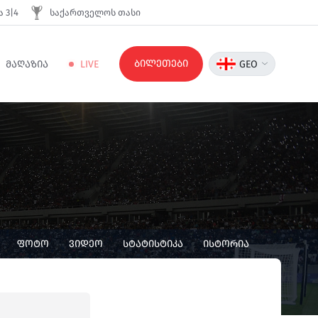
 3|4
საქართველოს თასი
ბილეთები
ᲛᲐᲦᲐᲖᲘᲐ
LIVE
GEO
ᲤᲝᲢᲝ
ᲕᲘᲓᲔᲝ
ᲡᲢᲐᲢᲘᲡᲢᲘᲙᲐ
ᲘᲡᲢᲝᲠᲘᲐ