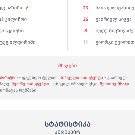
უფ იაზიჩი
23
საბა ლობჟანიძე
იჰ კილიჩოი
26
გაბრიელ სიგუა
უს აკგიუნი
8
ბუდუ ზივზივაძე
ტუგ ილდირიმი
11
გიორგი ქვილით
მსაჯები
არბიტრი
- ფაკუნდო ტელიო,
პირველი ასისტენტი
- გაბრიელ
ჩადე,
მეორე ასისტენტი
- ეზეკილ ბრაილოვსკი,
მეოთხე მსაჯი
-
დონატას რუმშასი
სტატისტიკა
ᲞᲘᲠᲘᲡᲞᲘᲠ