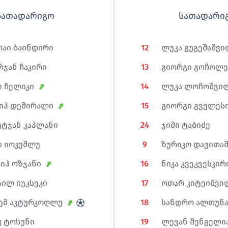
სათადარიგო
სათადარი
აი ბაინდირი
12
ლუკა გუგეშაშვ
რჯან ჩაკირი
13
გიორგი გოჩოლ
ი ჩელიკი
14
ლუკა ლოჩოშვი
იჰ დემირალი
15
გიორგი გველეს
ეტჯან კაპლანი
24
ჯიმი ტაბიძე
ი იოკუშლუ
9
ზურიკო დავითა
იჰ ოზჯანი
16
ნიკა კვეკვესკირ
აილ იუკსეკი
17
ოთარ კიტეიშვი
ემ აკტურკოღლუ
18
სანდრო ალთუნ
კ ტოსუნი
19
ლევან შენგელი