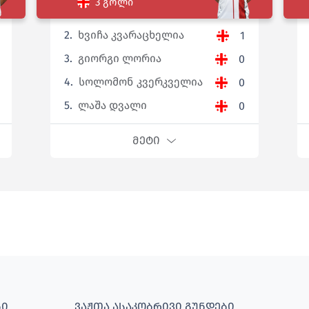
3 გოლი
2.
ხვიჩა კვარაცხელია
1
3.
გიორგი ლორია
0
4.
სოლომონ კვერკველია
0
5.
ლაშა დვალი
0
ᲛᲔᲢᲘ
ᲑᲘ
ᲕᲐᲟᲗᲐ ᲐᲡᲐᲙᲝᲑᲠᲘᲕᲘ ᲒᲣᲜᲓᲔᲑᲘ