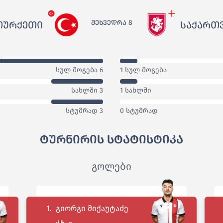
ᲨᲔᲮᲕᲔᲓᲠᲐ 8
ᲗᲣᲠᲥᲔᲗᲘ
ᲡᲐᲥᲐᲠᲗ
სულ მოგება 6
1 სულ მოგება
სახლში 3
1 სახლში
სტუმრად 3
0 სტუმრად
ტურნირის სტატისტიკა
გოლები
1.
გიორგი მიქაუტაძე