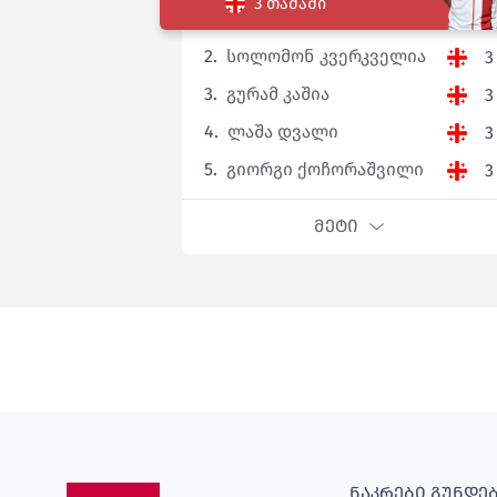
3 თამაში
2.
სოლომონ კვერკველია
3
3.
გურამ კაშია
3
4.
ლაშა დვალი
3
5.
გიორგი ქოჩორაშვილი
3
ᲛᲔᲢᲘ
ᲜᲐᲙᲠᲔᲑᲘ ᲒᲣᲜᲓᲔ