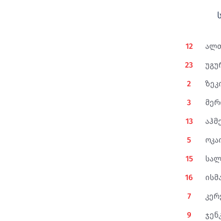
12
ალთ
23
უგუ
2
ზეკ
3
მერ
13
აჰმ
5
ოკა
15
სალ
16
ისმ
7
კერ
9
ჯენ