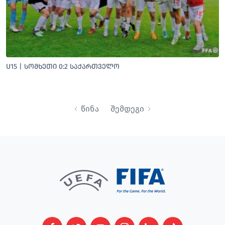
U15 | ᲡᲝᲛᲮᲔᲗᲘ 0:2 ᲡᲐᲥᲐᲠᲗᲕᲔᲚᲝ
წინა
შემდეგი