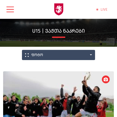
LIVE
U15 | ᲕᲐᲟᲗᲐ ᲜᲐᲙᲠᲔᲑᲘ
ფოტო