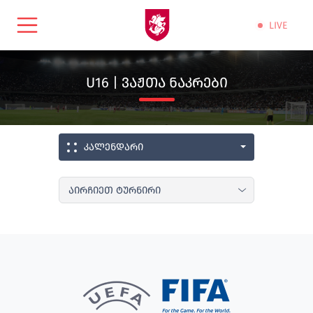
LIVE
U16 | ᲕᲐᲟᲗᲐ ᲜᲐᲙᲠᲔᲑᲘ
კალენდარი
აირჩიეთ ტურნირი