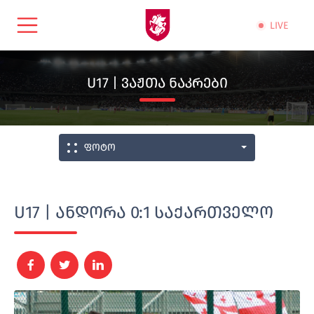
LIVE
U17 | ᲕᲐᲟᲗᲐ ᲜᲐᲙᲠᲔᲑᲘ
ფოტო
U17 | ანდორა 0:1 საქართველო