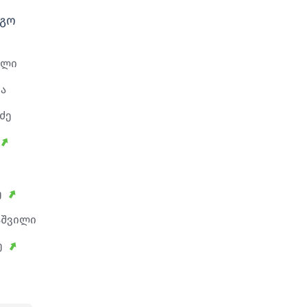
გო
ილი
ა
ძე
ე
აშვილი
ე