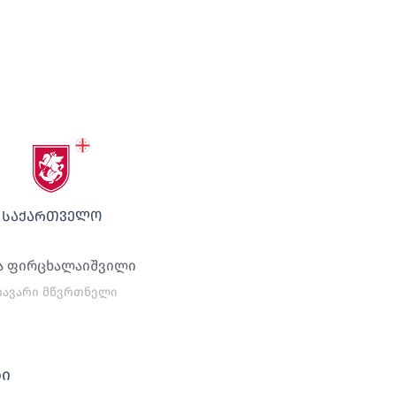
ᲡᲐᲥᲐᲠᲗᲕᲔᲚᲝ
ა ფირცხალაიშვილი
თავარი მწვრთნელი
დი