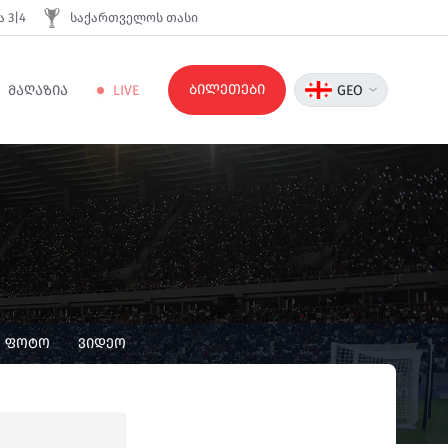
 3|4
საქართველოს თასი
ბილეთები
ᲛᲐᲦᲐᲖᲘᲐ
LIVE
GEO
ᲤᲝᲢᲝ
ᲕᲘᲓᲔᲝ