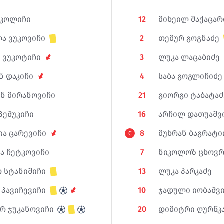
 კოლიჩი
12
მიხეილ მაქაცარ
ა ვუკოვიჩი
2
თემურ გოგნაძე
 ვუკოტიჩი
3
ლუკა ლაცაბიძე
ნ დაკიჩი
4
საბა გოგლიჩიძე
ნ მირანოვიჩი
21
გიორგი ტაბატაძ
პეშუკიჩი
16
არჩილ დათუაშვ
ია ცარევიჩი
8
მუხრან ბაგრატი
C
არ თოდუა
ბა გოგლიჩიძე
ა ჩეტკოვიჩი
7
ნიკოლოზ ცხოვრ
 სტანიშიჩი
13
ლუკა პარკაძე
შა კალანდაძე
მურ გოგნაძე
 პავიჩევიჩი
10
ჯადული იობაშვ
ორგი ბართია
რ ჯუკანოვიჩი
20
დიმიტრი ღურწკ
ხრან ბაგრატიონი