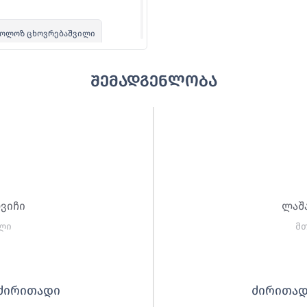
კოლოზ ცხოვრებაშვილი
შემადგენლობა
ჩილ დათუაშვილი
ვით გოცირიძე
მიტრი ღურწკაია
ვიჩი
ლაშ
ლი
მ
ძირითადი
ძირითა