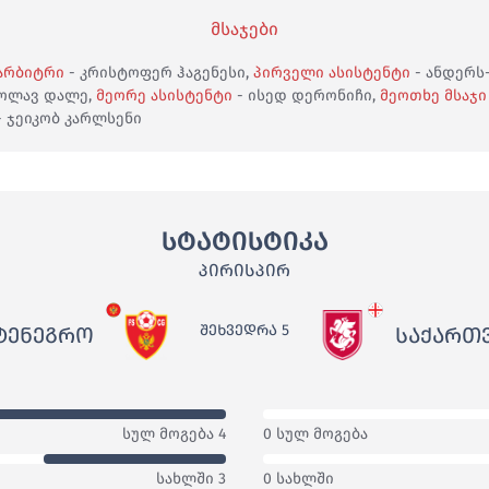
მსაჯები
არბიტრი
- კრისტოფერ ჰაგენესი,
პირველი ასისტენტი
- ანდერს
ოლავ დალე,
მეორე ასისტენტი
- ისედ დერონიჩი,
მეოთხე მსაჯი
- ჯეიკობ კარლსენი
სტატისტიკა
ᲞᲘᲠᲘᲡᲞᲘᲠ
ᲨᲔᲮᲕᲔᲓᲠᲐ 5
ᲢᲔᲜᲔᲒᲠᲝ
ᲡᲐᲥᲐᲠᲗ
სულ მოგება 4
0 სულ მოგება
სახლში 3
0 სახლში