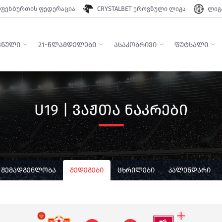
ფეხბურთის ფედერაცია
CRYSTALBET ეროვნული ლიგა
ლიგა
ᲕᲜᲣᲚᲘ
21-ᲬᲚᲐᲛᲓᲔᲚᲔᲑᲘ
ᲐᲡᲐᲙᲝᲑᲠᲘᲕᲘ
ᲤᲣᲢᲡᲐᲚᲘ
U19 | ᲕᲐᲟᲗᲐ ᲜᲐᲙᲠᲔᲑᲘ
ᲨᲔᲛᲐᲓᲒᲔᲜᲚᲝᲑᲐ
ᲨᲔᲓᲔᲒᲔᲑᲘ
ᲪᲮᲠᲘᲚᲔᲑᲘ
ᲙᲐᲚᲔᲜᲓᲐᲠᲘ