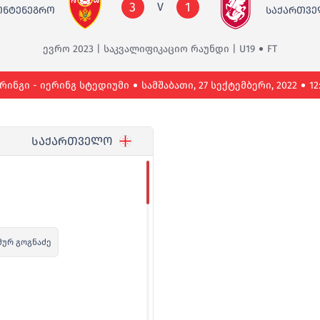
3
1
V
ᲝᲜᲢᲔᲜᲔᲒᲠᲝ
ᲡᲐᲥᲐᲠᲗᲕ
ევრო 2023 | საკვალიფიკაციო რაუნდი | U19
FT
რინგი - იერინგ სტედიუმი
სამშაბათი, 27 სექტემბერი, 2022
12
ᲡᲐᲥᲐᲠᲗᲕᲔᲚᲝ
მურ გოგნაძე