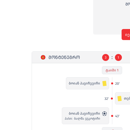
Მ
იე
:
ᲛᲝᲜᲢᲔᲜᲔᲒᲠᲝ
3
1
ტაიმი 1
ბოიან პავიჩევიჩი
20'
თე
32'
ბოიან პავიჩევიჩი
43'
პასი:
ბალშა ვუკოტიჩი