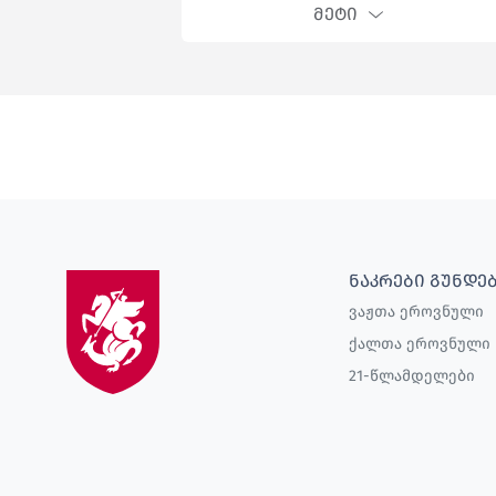
ᲛᲔᲢᲘ
ᲜᲐᲙᲠᲔᲑᲘ ᲒᲣᲜᲓᲔ
ვაჟთა ეროვნული
ქალთა ეროვნული
21-წლამდელები