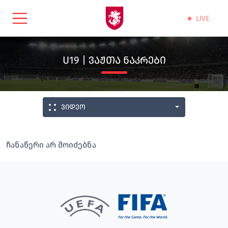
LIVE
U19 | ᲕᲐᲟᲗᲐ ᲜᲐᲙᲠᲔᲑᲘ
ვიდეო
ჩანაწერი არ მოიძებნა