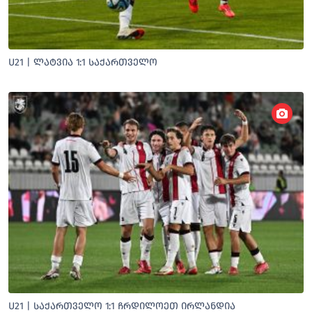
U21 | ᲚᲐᲢᲕᲘᲐ 1:1 ᲡᲐᲥᲐᲠᲗᲕᲔᲚᲝ
U21 | ᲡᲐᲥᲐᲠᲗᲕᲔᲚᲝ 1:1 ᲩᲠᲓᲘᲚᲝᲔᲗ ᲘᲠᲚᲐᲜᲓᲘᲐ