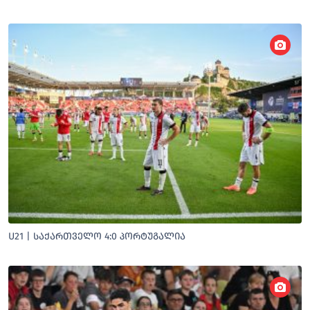
U21 | ᲡᲐᲥᲐᲠᲗᲕᲔᲚᲝ 4:0 ᲞᲝᲠᲢᲣᲒᲐᲚᲘᲐ