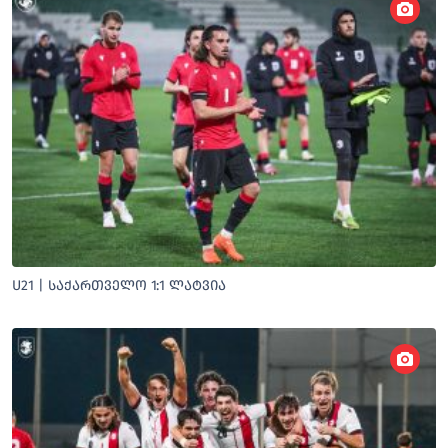
U21 | ᲡᲐᲥᲐᲠᲗᲕᲔᲚᲝ 1:1 ᲚᲐᲢᲕᲘᲐ