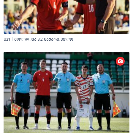
U21 | ᲛᲝᲚᲓᲝᲕᲐ 3:2 ᲡᲐᲥᲐᲠᲗᲕᲔᲚᲝ