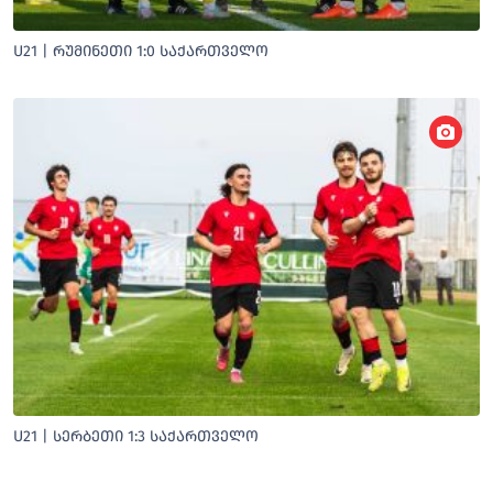
U21 | ᲠᲣᲛᲘᲜᲔᲗᲘ 1:0 ᲡᲐᲥᲐᲠᲗᲕᲔᲚᲝ
U21 | ᲡᲔᲠᲑᲔᲗᲘ 1:3 ᲡᲐᲥᲐᲠᲗᲕᲔᲚᲝ