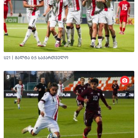
U21 | ᲛᲐᲚᲢᲐ 0:5 ᲡᲐᲥᲐᲠᲗᲕᲔᲚᲝ