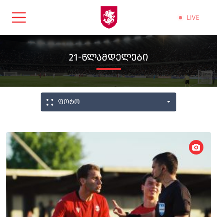
LIVE
21-ᲬᲚᲐᲛᲓᲔᲚᲔᲑᲘ
ფოტო