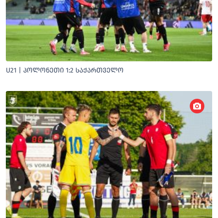
U21 | ᲞᲝᲚᲝᲜᲔᲗᲘ 1:2 ᲡᲐᲥᲐᲠᲗᲕᲔᲚᲝ