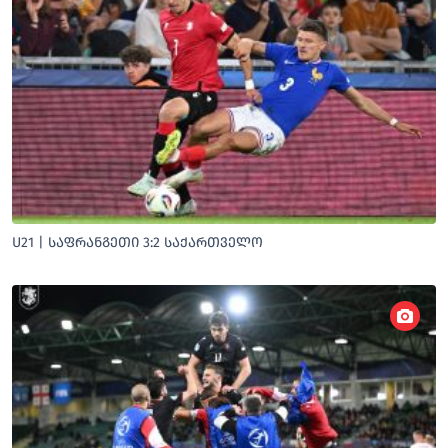
U21 | ᲡᲐᲤᲠᲐᲜᲒᲔᲗᲘ 3:2 ᲡᲐᲥᲐᲠᲗᲕᲔᲚᲝ