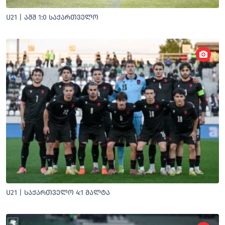
U21 | ᲐᲨᲨ 1:0 ᲡᲐᲥᲐᲠᲗᲕᲔᲚᲝ
U21 | ᲡᲐᲥᲐᲠᲗᲕᲔᲚᲝ 4:1 ᲛᲐᲚᲢᲐ