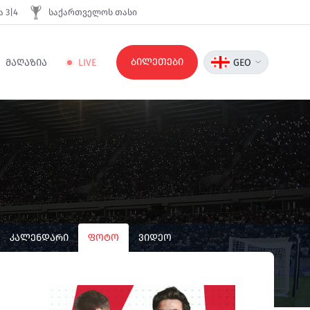
 3|4
საქართველოს თასი
ბილეთები
ᲛᲐᲦᲐᲖᲘᲐ
LIVE
GEO
ᲙᲐᲚᲔᲜᲓᲐᲠᲘ
ᲤᲝᲢᲝ
ᲕᲘᲓᲔᲝ