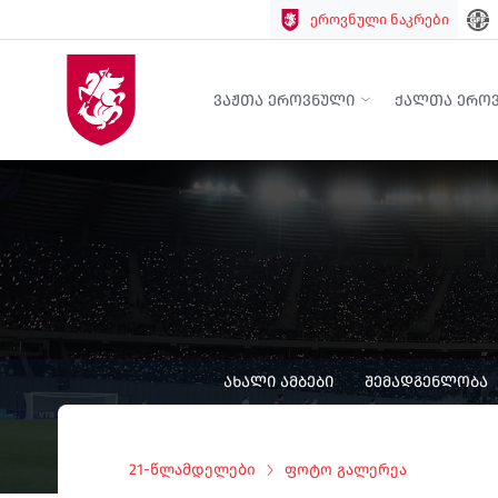
ეროვნული ნაკრები
ᲕᲐᲟᲗᲐ ᲔᲠᲝᲕᲜᲣᲚᲘ
ᲥᲐᲚᲗᲐ ᲔᲠᲝ
ᲐᲮᲐᲚᲘ ᲐᲛᲑᲔᲑᲘ
ᲨᲔᲛᲐᲓᲒᲔᲜᲚᲝᲑᲐ
21-წლამდელები
ფოტო გალერეა