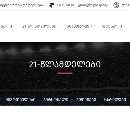
ფეხბურთის ფედერაცია
CRYSTALBET ეროვნული ლიგა
ლიგა
ᲕᲜᲣᲚᲘ
21-ᲬᲚᲐᲛᲓᲔᲚᲔᲑᲘ
ᲐᲡᲐᲙᲝᲑᲠᲘᲕᲘ
ᲤᲣᲢᲡᲐᲚᲘ
21-ᲬᲚᲐᲛᲓᲔᲚᲔᲑᲘ
ᲛᲬᲕᲠᲗᲜᲔᲚᲔᲑᲘ
ᲞᲔᲠᲡᲝᲜᲐᲚᲘ
ᲨᲔᲓᲔᲒᲔᲑᲘ
ᲪᲮᲠᲘᲚᲔᲑᲘ