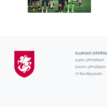
ᲜᲐᲙᲠᲔᲑᲘ ᲒᲣᲜᲓᲔ
ვაჟთა ეროვნული
ქალთა ეროვნული
21-წლამდელები