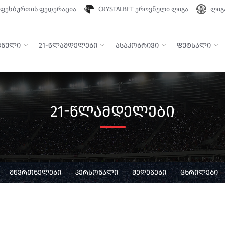
ფეხბურთის ფედერაცია
CRYSTALBET ეროვნული ლიგა
ლიგა
ᲕᲜᲣᲚᲘ
21-ᲬᲚᲐᲛᲓᲔᲚᲔᲑᲘ
ᲐᲡᲐᲙᲝᲑᲠᲘᲕᲘ
ᲤᲣᲢᲡᲐᲚᲘ
21-ᲬᲚᲐᲛᲓᲔᲚᲔᲑᲘ
ᲛᲬᲕᲠᲗᲜᲔᲚᲔᲑᲘ
ᲞᲔᲠᲡᲝᲜᲐᲚᲘ
ᲨᲔᲓᲔᲒᲔᲑᲘ
ᲪᲮᲠᲘᲚᲔᲑᲘ