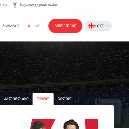
 3|4
საქართველოს თასი
ბილეთები
ᲛᲐᲦᲐᲖᲘᲐ
LIVE
GEO
ᲙᲐᲚᲔᲜᲓᲐᲠᲘ
ᲤᲝᲢᲝ
ᲕᲘᲓᲔᲝ