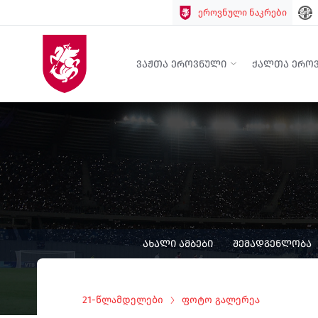
ეროვნული ნაკრები
ᲕᲐᲟᲗᲐ ᲔᲠᲝᲕᲜᲣᲚᲘ
ᲥᲐᲚᲗᲐ ᲔᲠᲝ
ᲐᲮᲐᲚᲘ ᲐᲛᲑᲔᲑᲘ
ᲨᲔᲛᲐᲓᲒᲔᲜᲚᲝᲑᲐ
21-წლამდელები
ფოტო გალერეა