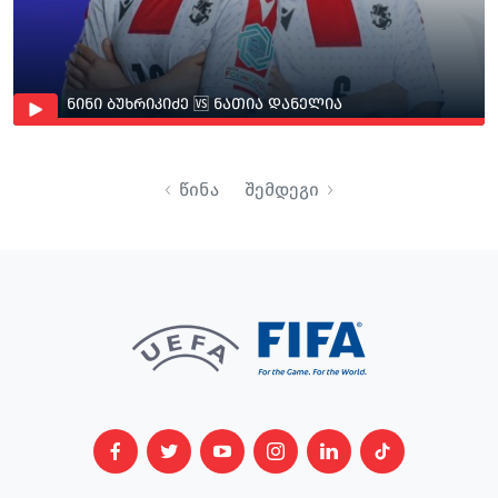
ᲜᲘᲜᲘ ᲑᲣᲮᲠᲘᲙᲘᲫᲔ 🆚 ᲜᲐᲗᲘᲐ ᲓᲐᲜᲔᲚᲘᲐ
წინა
შემდეგი