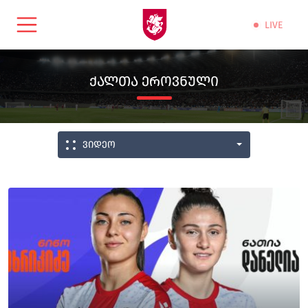
LIVE
ᲥᲐᲚᲗᲐ ᲔᲠᲝᲕᲜᲣᲚᲘ
ვიდეო